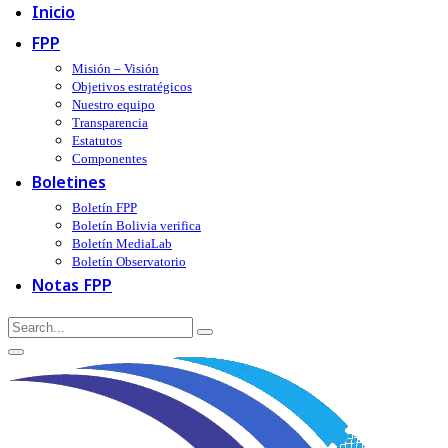
Inicio
FPP
Misión – Visión
Objetivos estratégicos
Nuestro equipo
Transparencia
Estatutos
Componentes
Boletines
Boletín FPP
Boletín Bolivia verifica
Boletín MediaLab
Boletín Observatorio
Notas FPP