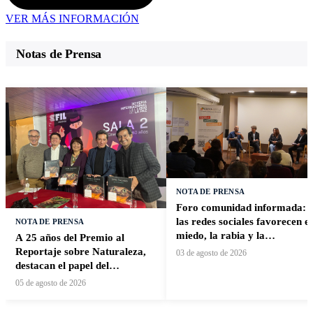
VER MÁS INFORMACIÓN
Notas de Prensa
NOTA DE PRENSA
Foro comunidad informada:
las redes sociales favorecen el
NOTA DE PRENSA
miedo, la rabia y la
A 25 años del Premio al
desinformación
Reportaje sobre Naturaleza,
03 de agosto de 2026
destacan el papel del
periodismo para acercar la
05 de agosto de 2026
sociedad a la naturaleza